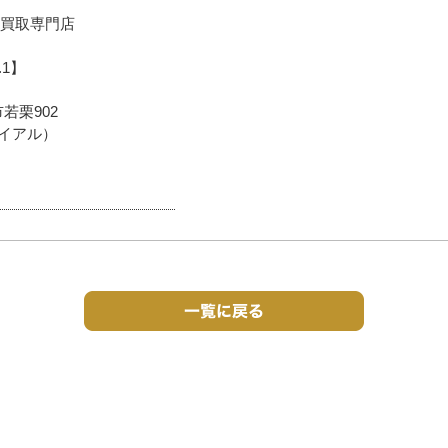
買取専門店
.1】
市若栗902
用ダイアル）